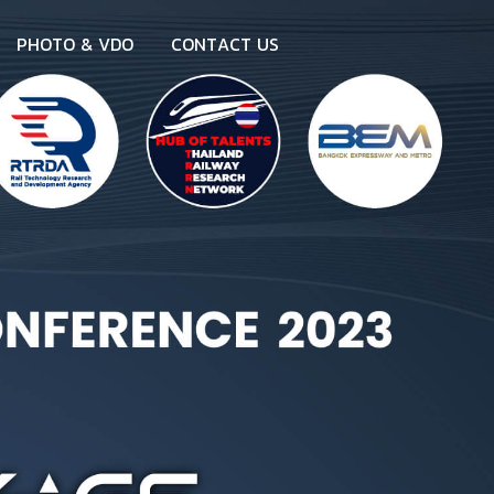
P
H
O
T
O
&
V
D
O
C
O
N
T
A
C
T
U
S