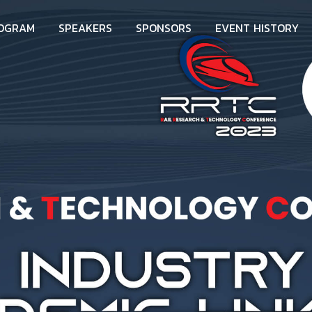
O
G
R
A
M
S
P
E
A
K
E
R
S
S
P
O
N
S
O
R
S
E
V
E
N
T
H
I
S
T
O
R
Y