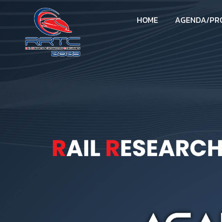
H
O
M
E
A
G
E
N
D
A
/
P
R